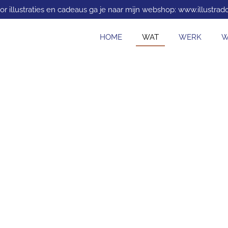
or illustraties en cadeaus ga je naar mijn webshop: www.illustrado
HOME
WAT
WERK
W