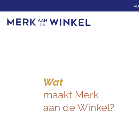
Vo
Ga
direct
naar
de
hoofdinhoud
Wat
maakt Merk
aan de Winkel?