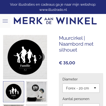
Voor illustraties en cadeaus ga je naar mijn webshop:
Ga
www.illustrado.nl
direct
naar
de
hoofdinhoud
Muurcirkel |
Naambord met
silhouet
€ 35,00
Diameter
Aantal personen